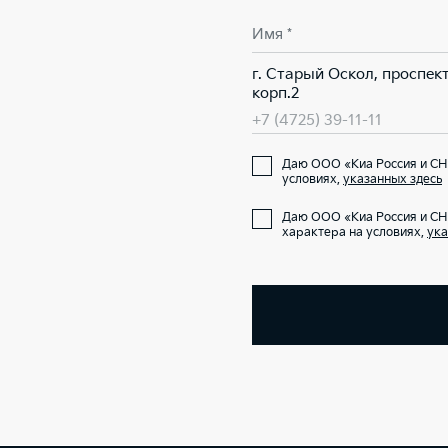
Имя *
г. Старый Оскол, проспект
корп.2
+7 (4725) 39-11-11
Даю ООО «Киа Россия и СНГ
условиях,
указанных здесь
Даю ООО «Киа Россия и СН
характера на условиях,
ука