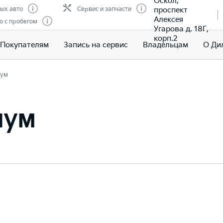
Оскол,
проспект
ых авто
Сервис и запчасти
Алексея
о с пробегом
Угарова д. 18Г,
корп.2
Покупателям
Запись на сервис
Владельцам
О Ди
ум
иум