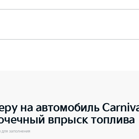
еру на автомобиль
Carniv
точечный впрыск топлива
ы для заполнения