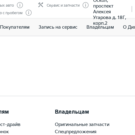
Оскол,
проспект
ых авто
Сервис и запчасти
Алексея
о с пробегом
Угарова д. 18Г,
корп.2
Покупателям
Запись на сервис
Владельцам
О Ди
лям
Владельцам
ест-драйв
Оригинальные запчасти
онок
Спецпредложения