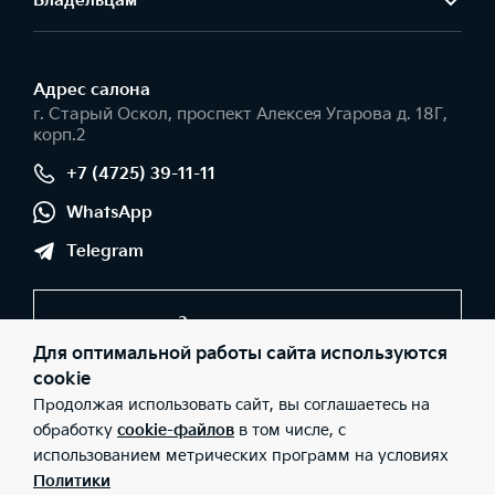
Владельцам
Адрес салонa
г. Старый Оскол, проспект Алексея Угарова д. 18Г,
корп.2
+7 (4725) 39-11-11
WhatsApp
Telegram
Заказать звонок
Для оптимальной работы сайта используются
cookie
Продолжая использовать сайт, вы соглашаетесь на
© 2026 Юридические лица ООО "Оскольская автомобильная
компания" (Фактический адрес: г. Старый Оскол, проспект
обработку
cookie-файлов
в том числе, с
Алексея Угарова д. 18Г, корп.2; Телефон: +7 (4725) 39-11-11; ИНН:
использованием метрических программ на условиях
3123332065; ОГРН: 1133123020777), ООО «Киа Россия и СНГ»
(Фактический адрес: г.Москва, Валовая 26; Телефон: 8 800 301
Политики
08 80; ИНН: 7728674093; ОГРН: 5087746291760) ведут