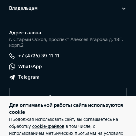
Владельцам
Адрес салонa
г. Старый Оскол, проспект Алексея Угарова д. 18Г,
корп.2
+7 (4725) 39-11-11
WhatsApp
Telegram
Заказать звонок
Для оптимальной работы сайта используются
cookie
Продолжая использовать сайт, вы соглашаетесь на
© 2026 Юридические лица ООО "Оскольская автомобильная
компания" (Фактический адрес: г. Старый Оскол, проспект
обработку
cookie-файлов
в том числе, с
Алексея Угарова д. 18Г, корп.2; Телефон: +7 (4725) 39-11-11; ИНН:
использованием метрических программ на условиях
3123332065; ОГРН: 1133123020777), ООО «Киа Россия и СНГ»