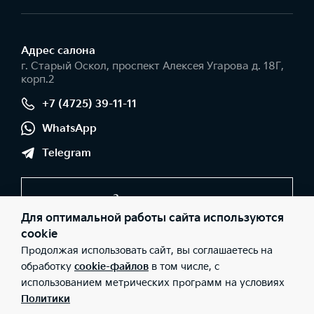
Адрес салонa
г. Старый Оскол, проспект Алексея Угарова д. 18Г,
корп.2
+7 (4725) 39-11-11
WhatsApp
Telegram
Заказать звонок
Для оптимальной работы сайта используются
cookie
Продолжая использовать сайт, вы соглашаетесь на
© 2026 Юридические лица ООО "Оскольская автомобильная
компания" (Фактический адрес: г. Старый Оскол, проспект
обработку
cookie-файлов
в том числе, с
Алексея Угарова д. 18Г, корп.2; Телефон: +7 (4725) 39-11-11; ИНН:
использованием метрических программ на условиях
3123332065; ОГРН: 1133123020777), ООО «Киа Россия и СНГ»
(Фактический адрес: г.Москва, Валовая 26; Телефон: 8 800 301
Политики
08 80; ИНН: 7728674093; ОГРН: 5087746291760) ведут