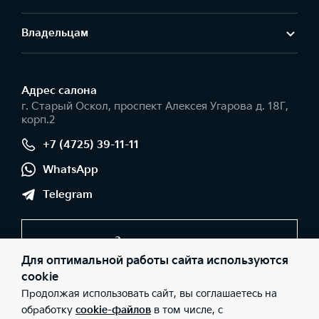
Владельцам
Адрес салонa
г. Старый Оскол, проспект Алексея Угарова д. 18Г,
корп.2
+7 (4725) 39-11-11
WhatsApp
Telegram
Заказать звонок
Для оптимальной работы сайта используются
cookie
Продолжая использовать сайт, вы соглашаетесь на
© 2026 Юридические лица ООО "Оскольская автомобильная
компания" (Фактический адрес: г. Старый Оскол, проспект
обработку
cookie-файлов
в том числе, с
Алексея Угарова д. 18Г, корп.2; Телефон: +7 (4725) 39-11-11; ИНН: