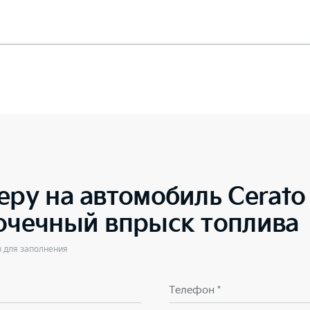
еру на автомобиль
Cerat
точечный впрыск топлива
ы для заполнения
Телефон *