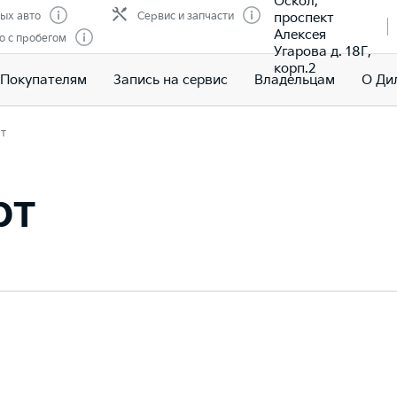
Оскол,
проспект
ых авто
Сервис и запчасти
Алексея
о с пробегом
Угарова д. 18Г,
корп.2
Покупателям
Запись на сервис
Владельцам
О Ди
т
рт