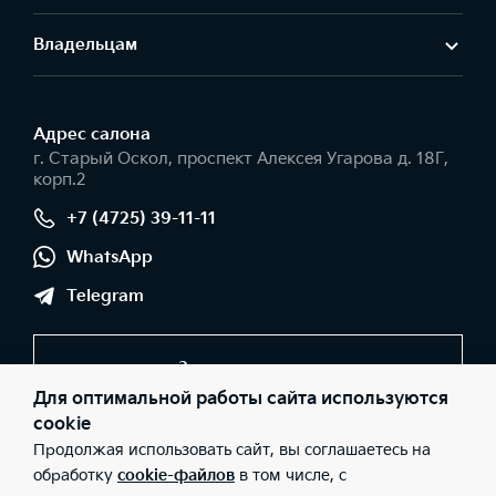
Владельцам
Адрес салонa
г. Старый Оскол, проспект Алексея Угарова д. 18Г,
корп.2
+7 (4725) 39-11-11
WhatsApp
Telegram
Заказать звонок
Для оптимальной работы сайта используются
cookie
Продолжая использовать сайт, вы соглашаетесь на
© 2026 Юридические лица ООО "Оскольская автомобильная
компания" (Фактический адрес: г. Старый Оскол, проспект
обработку
cookie-файлов
в том числе, с
Алексея Угарова д. 18Г, корп.2; Телефон: +7 (4725) 39-11-11; ИНН: