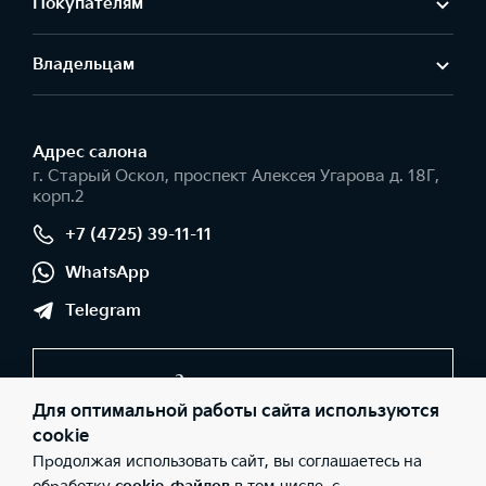
Покупателям
Владельцам
Адрес салонa
г. Старый Оскол, проспект Алексея Угарова д. 18Г,
корп.2
+7 (4725) 39-11-11
WhatsApp
Telegram
Заказать звонок
Для оптимальной работы сайта используются
cookie
Продолжая использовать сайт, вы соглашаетесь на
© 2026 Юридические лица ООО "Оскольская автомобильная
компания" (Фактический адрес: г. Старый Оскол, проспект