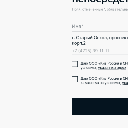
Поля, отмеченные *, обязательн
Имя *
г. Старый Оскол, проспект
корп.2
+7 (4725) 39-11-11
Даю ООО «Киа Россия и СНГ
условиях,
указанных здесь
Даю ООО «Киа Россия и СН
характера на условиях,
ука