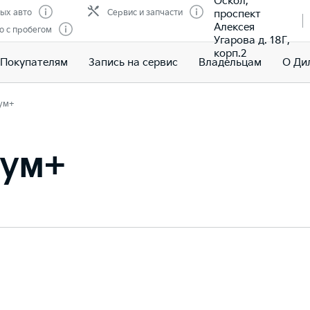
Оскол,
проспект
ых авто
Сервис и запчасти
Алексея
о с пробегом
Угарова д. 18Г,
корп.2
Покупателям
Запись на сервис
Владельцам
О Ди
ум+
иум+