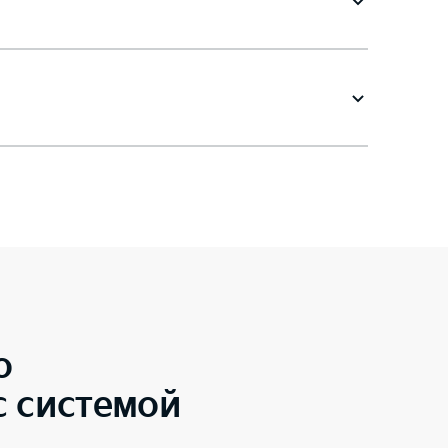
o
с системой