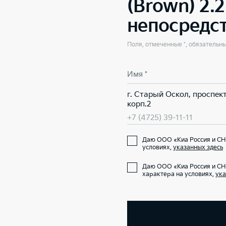
(Brown) 2.
непосредс
Поля, отмеченные *, обязательн
Имя *
г. Старый Оскол, проспект
корп.2
+7 (4725) 39-11-11
Даю ООО «Киа Россия и СНГ
условиях,
указанных здесь
Даю ООО «Киа Россия и СН
характера на условиях,
ука