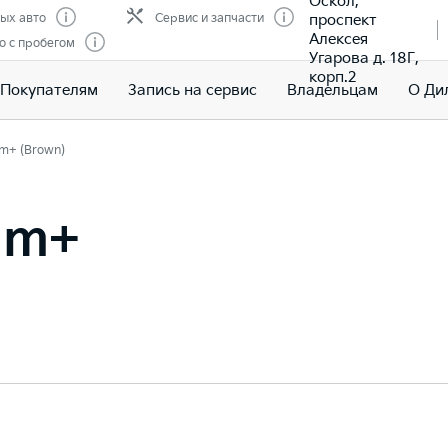
Оскол,
проспект
ых авто
Сервис и запчасти
Алексея
о с пробегом
Угарова д. 18Г,
корп.2
Покупателям
Запись на сервис
Владельцам
О Ди
m+ (Brown)
um+