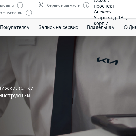
Оскол,
проспект
ых авто
Сервис и запчасти
Алексея
о с пробегом
Угарова д. 18Г,
корп.2
Покупателям
Запись на сервис
Владельцам
О Ди
нижки, сетки
инструкции