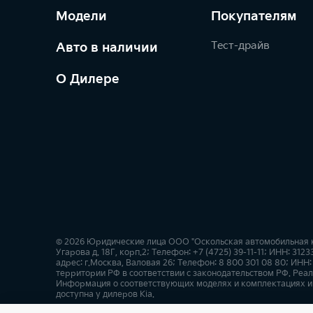
Модели
Покупателям
Тест-драйв
Авто в наличии
О Дилере
© 2026 Юридические лица ООО "Оскольская автомобильная ко
Угарова д. 18Г, корп.2; Телефон: +7 (4725) 39-11-11; ИНН: 3
адрес: г.Москва, Валовая 26; Телефон: 8 800 301 08 80; ИНН
территории РФ в соответствии с законодательством РФ. Реа
Информация о соответствующих моделях и комплектациях и 
доступна у дилеров Kia.