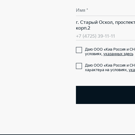
Имя *
г. Старый Оскол, проспект
корп.2
+7 (4725) 39-11-11
Даю ООО «Киа Россия и СНГ
условиях,
указанных здесь
Даю ООО «Киа Россия и СН
характера на условиях,
ука