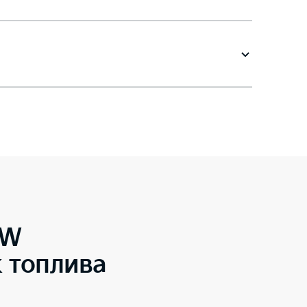
SW
 топлива