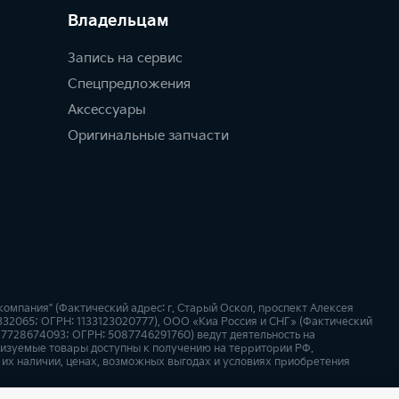
Владельцам
Запись на сервис
Спецпредложения
Аксессуары
Оригинальные запчасти
мпания" (Фактический адрес: г. Старый Оскол, проспект Алексея
123332065; ОГРН: 1133123020777), ООО «Киа Россия и СНГ» (Фактический
: 7728674093; ОГРН: 5087746291760) ведут деятельность на
лизуемые товары доступны к получению на территории РФ.
их наличии, ценах, возможных выгодах и условиях приобретения