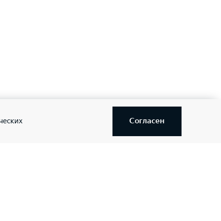
 внешним усилителем
Согласен
ческих
—
—
стему
—
—