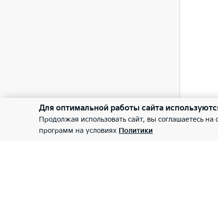
Инфо
—
—
Прем
Пост
—
—
Приб
Инфо
Для оптимальной работы сайта используютс
Продолжая использовать сайт, вы соглашаетесь на
—
программ на условиях
Политики
Цифр
Инфо
—
—
Бесп
Отпр
—
—