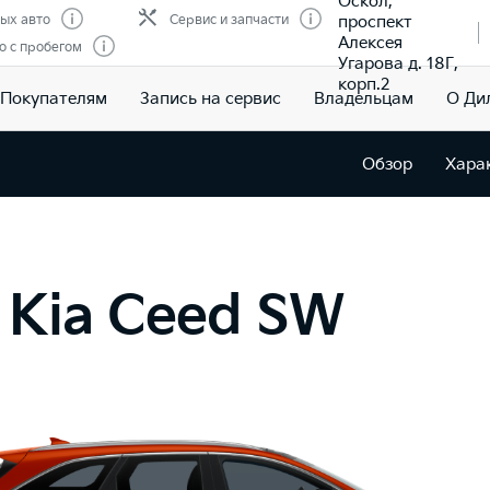
Оскол,
проспект
ых авто
Сервис и запчасти
Алексея
о с пробегом
Угарова д. 18Г,
корп.2
Покупателям
Запись на сервис
Владельцам
О Ди
Обзор
Хара
 Kia Ceed SW