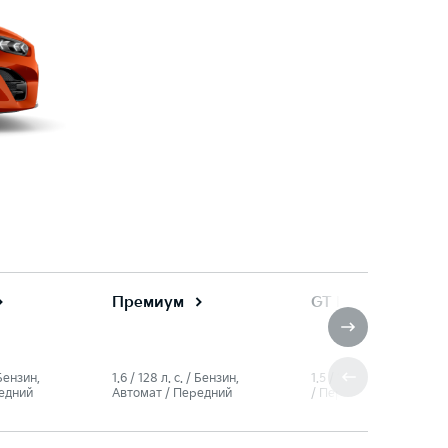
Премиум
GT Line
 Бензин,
1.6 / 128 л. c. / Бензин,
1.5 / 150 л. c. / Бензин,
едний
Автомат / Передний
/ Передний