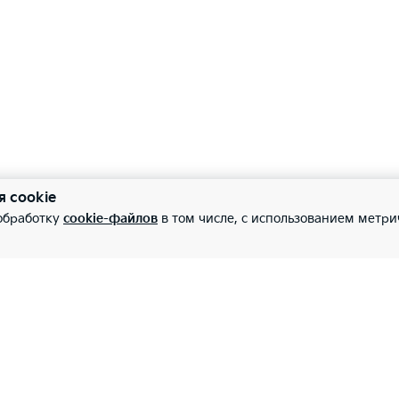
рмация о пробках
—
—
—
—
иальная аудиосистема JBL с 6 динамиками, сабвуфером и
роение маршрута с учетом пробок
—
—
—
—
орная панель c цветным дисплеем 4.2''
рмация о скоростных камерах
я cookie
 обработку
cookie-файлов
в том числе, с использованием метри
—
—
овая приборная панель 12.3"
рмация о парковках
—
—
—
—
роводная зарядка для мобильных устройств
авка точки назначения из приложения в навигационную си
—
—
—
—