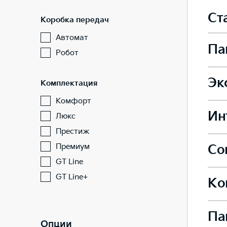
Ст
Коробка передач
Автомат
Па
Робот
Эк
Комплектация
Боко
Комфорт
Ин
Стал
Люкс
Престиж
Подо
Премиум
Со
Задн
GT Line
Легк
—
GT Line+
—
Ко
Подо
Сист
Сиде
—
Легк
Па
Сист
Опции