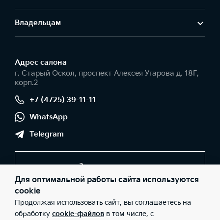
Владельцам
Адрес салонa
г. Старый Оскол, проспект Алексея Угарова д. 18Г,
корп.2
+7 (4725) 39-11-11
WhatsApp
Telegram
Заказать звонок
Для оптимальной работы сайта используются
cookie
Продолжая использовать сайт, вы соглашаетесь на
© 2026 Юридические лица ООО "Оскольская автомобильная
компания" (Фактический адрес: г. Старый Оскол, проспект
обработку
cookie-файлов
в том числе, с
Алексея Угарова д. 18Г, корп.2; Телефон: +7 (4725) 39-11-11; ИНН: