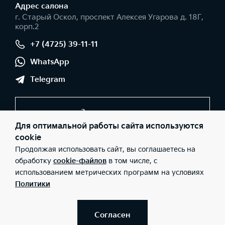
Адрес салонa
г. Старый Оскол, проспект Алексея Угарова д. 18Г,
корп.2
+7 (4725) 39-11-11
WhatsApp
Telegram
Заказать звонок
Для оптимальной работы сайта используются
cookie
Продолжая использовать сайт, вы соглашаетесь на
© 2026 Юридические лица ООО "Оскольская автомобильная
компания" (Фактический адрес: г. Старый Оскол, проспект
обработку
cookie-файлов
в том числе, с
Алексея Угарова д. 18Г, корп.2; Телефон: +7 (4725) 39-11-11; ИНН:
использованием метрических программ на условиях
3123332065; ОГРН: 1133123020777), ООО «Киа Россия и СНГ»
(Фактический адрес: г.Москва, Валовая 26; Телефон: 8 800 301
Политики
08 80; ИНН: 7728674093; ОГРН: 5087746291760) ведут
деятельность на территории РФ в соответствии с
законодательством РФ. Реализуемые товары доступны к
получению на территории РФ. Информация о соответствующих
Согласен
моделях и комплектациях и их наличии, ценах, возможных