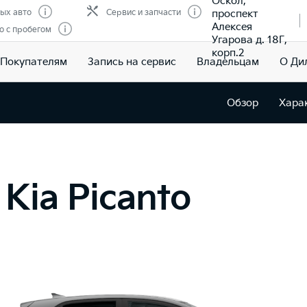
Оскол,
проспект
ых авто
Сервис и запчасти
Алексея
о с пробегом
Угарова д. 18Г,
корп.2
Покупателям
Запись на сервис
Владельцам
О Ди
Обзор
Хара
Kia Picanto