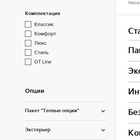
Механ
Комплектация
Классик
Ст
Комфорт
Люкс
Па
Стиль
GT Line
Эк
Подо
—
Ин
Опции
Стал
Подо
Пакет "Теплые опции"
Бе
Руле
—
Легк
—
Экстерьер
Ко
—
Пере
Подо