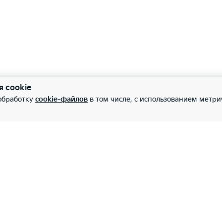
 с дистанционным управлением центральным замком
—
оподготовка с 2 динамиками
—
—
я cookie
 обработку
cookie-файлов
в том числе, с использованием метри
оловники передних сидений, регулируемые по вылету
—
—
тропривод складывания боковых зеркал заднего вида
—
—