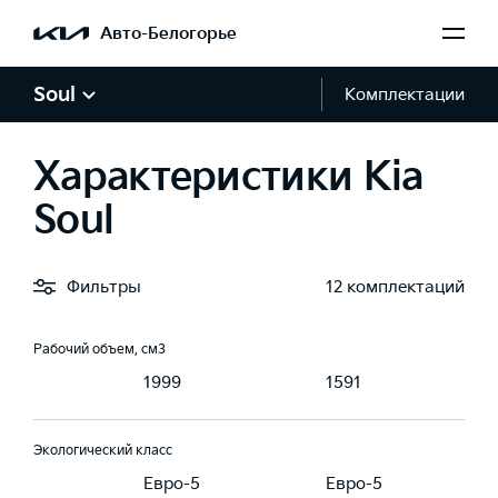
Авто-Белогорье
Крутящий момент, Н·м
192
265
Soul
Комплектации
Тип топлива
Характеристики Kia
ин, АИ 95
Бензин, АИ 95
Бензин, АИ 95
Soul
Рабочий объем, л
2.0
1.6
Фильтры
12 комплектаций
Рабочий объем, см3
1999
1591
Экологический класс
-5
Евро-5
Евро-5