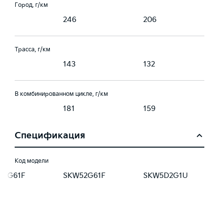
Город, г/км
246
206
Трасса, г/км
143
132
В комбинированном цикле, г/км
181
159
Спецификация
Код модели
52G61F
SKW52G61F
SKW5D2G1U